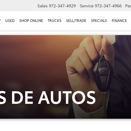
Sales
972-347-4929
Service
972-347-4966
Par
W
USED
SHOP ONLINE
TRUCKS
SELL/TRADE
SPECIALS
FINANCE
 DE AUTOS