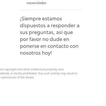
necesidades
¡Siempre estamos
dispuestos a responder a
sus preguntas, así que
por favor no dude en
ponerse en contacto con
nosotros hoy!
ble copyright and other intellectual property laws.
site, is strictly prohibited. Any such activity may result in
n permission of the dealer.